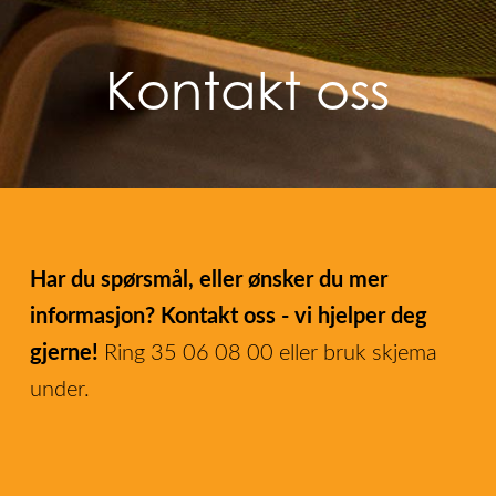
Kontakt oss
Har du spørsmål, eller ønsker du mer
informasjon? Kontakt oss - vi hjelper deg
gjerne!
Ring 35 06 08 00 eller bruk skjema
under.