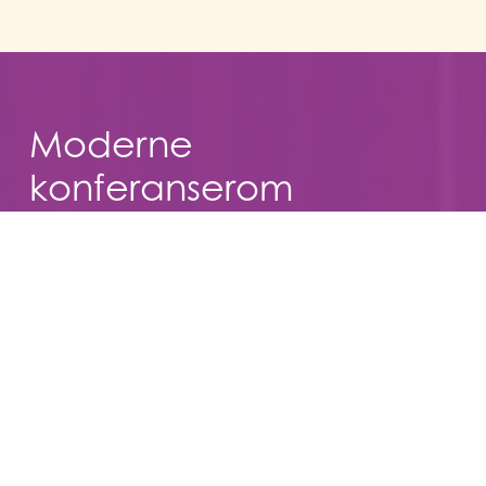
Moderne
konferanserom
Vi har møterom for alle behov – fra det eksklusive
styrerommet til vår største konferansesal med plass
til over 220 deltakere. Alle rom er utstyrt med
moderne teknikk og tilrettelagt for profesjonelle og
fleksible møteopplevelser.
Les mer om konferanserommene våre